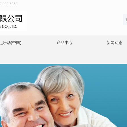
93-6860
乐动(中国),
产品中心
新闻动态