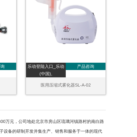
咨询
乐动登陆入口_乐动
产品咨询
(中国),
医用压缩式雾化器SL-A-02
本300万元，公司地处北京市房山区琉璃河镇路村的南白路
电子设备的研制开发并集生产、销售和服务于一体的现代