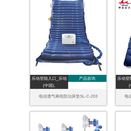
乐动登陆入口_乐动
产品咨询
乐动登
(中国),
电动透气褥疮防治床垫SL-C-203
电动