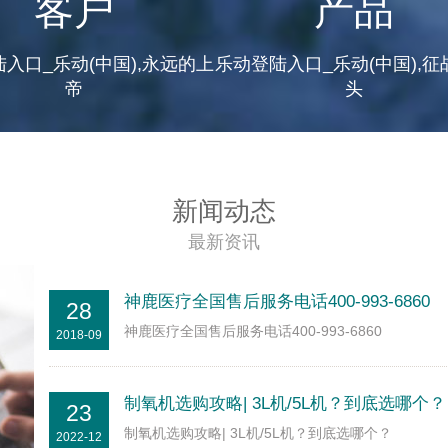
客户
产品
入口_乐动(中国),永远的上
乐动登陆入口_乐动(中国),征
帝
头
新闻动态
最新资讯
神鹿医疗全国售后服务电话400-993-6860
28
神鹿医疗全国售后服务电话400-993-6860
2018-09
制氧机选购攻略| 3L机/5L机？到底选哪个？
23
制氧机选购攻略| 3L机/5L机？到底选哪个？
2022-12