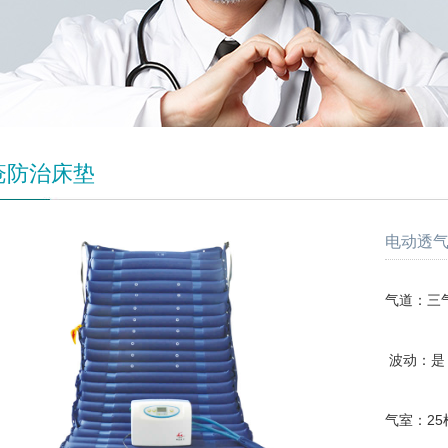
疮防治床垫
电动透气
气道：三
波动：是
气室：25