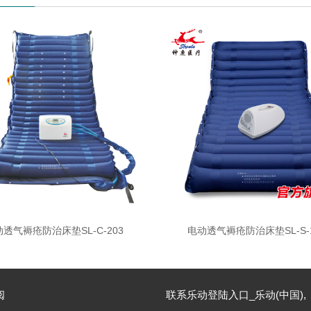
透气褥疮防治床垫SL-C-203
电动透气褥疮防治床垫SL-S-1
阅
联系乐动登陆入口_乐动(中国),