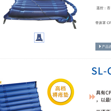
遥控：否
带床罩 C
产品