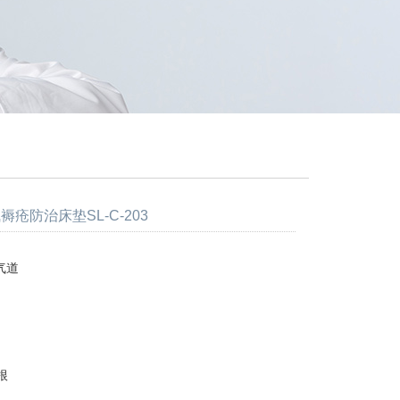
褥疮防治床垫SL-C-203
气道
根